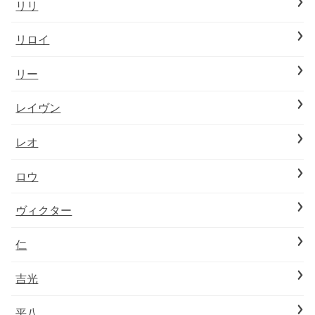
リリ
リロイ
リー
レイヴン
レオ
ロウ
ヴィクター
仁
吉光
平八