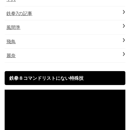
鉄拳7の記事
風間準
飛鳥
麗奈
鉄拳８コマンドリストにない特殊技
動
画
プ
レ