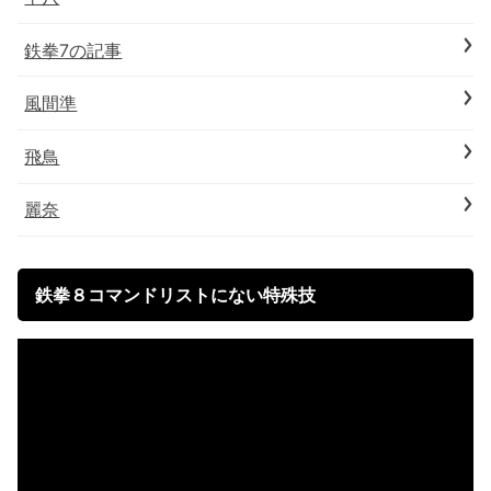
鉄拳7の記事
風間準
飛鳥
麗奈
鉄拳８コマンドリストにない特殊技
動
画
プ
レ