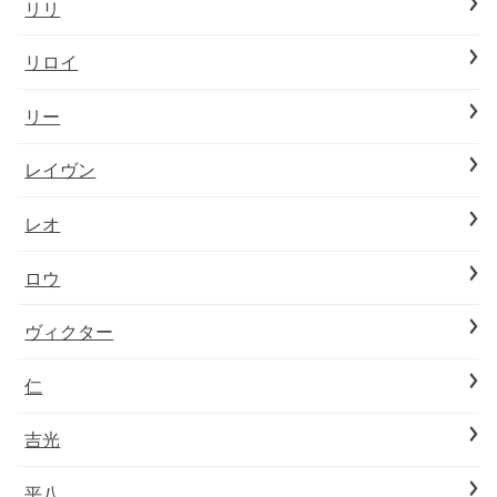
リリ
リロイ
リー
レイヴン
レオ
ロウ
ヴィクター
仁
吉光
平八