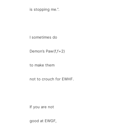
is stopping me.”.
I sometimes do
Demon’s Paw(f,f+2)
to make them
not to crouch for EWHF.
If you are not
good at EWGF,