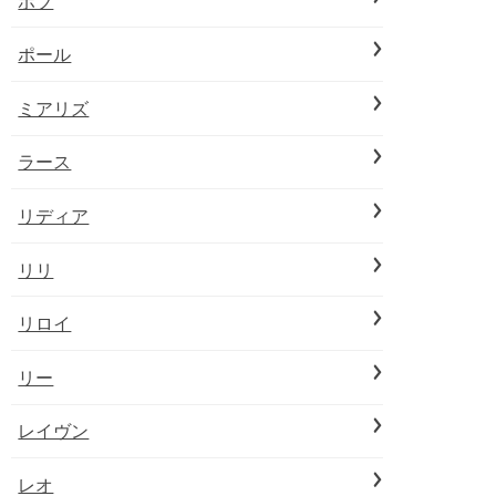
ボブ
ポール
ミアリズ
ラース
リディア
リリ
リロイ
リー
レイヴン
レオ