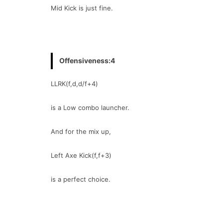
Mid Kick is just fine.
Offensiveness:4
LLRK(f,d,d/f+4)
is a Low combo launcher.
And for the mix up,
Left Axe Kick(f,f+3)
is a perfect choice.