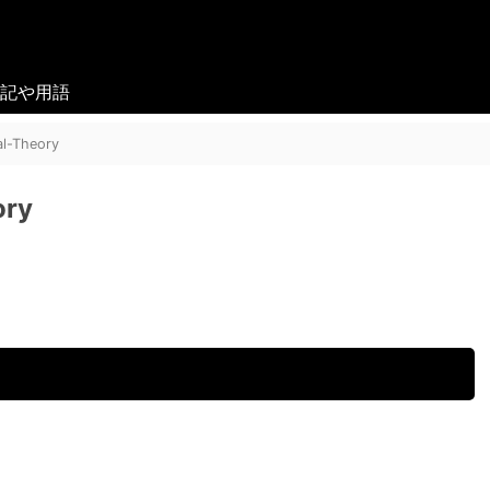
記や用語
al-Theory
ory