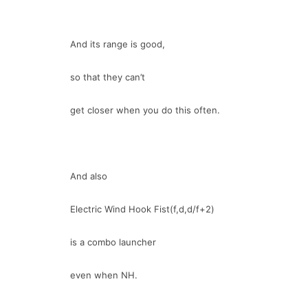
And its range is good,
so that they can’t
get closer when you do this often.
And also
Electric Wind Hook Fist(f,d,d/f+2)
is a combo launcher
even when NH.