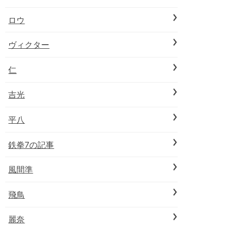
ロウ
ヴィクター
仁
吉光
平八
鉄拳7の記事
風間準
飛鳥
麗奈