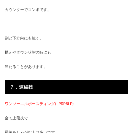
カウンターでコンボです。
割と下方向にも強く、
構えやダウン状態の時にも
当たることがあります。
７．連続技
ワンツーエルボースティング(LPRP6LP)
全て上段技で
最後をしゃがむ人は多いです。