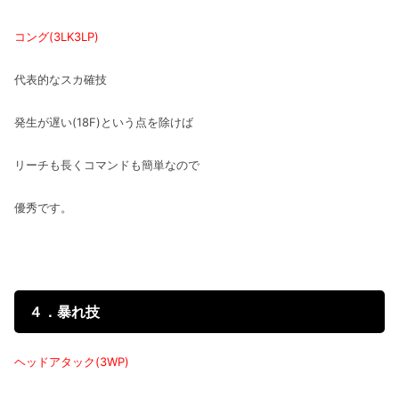
コング(3LK3LP)
代表的なスカ確技
発生が遅い(18F)という点を除けば
リーチも長くコマンドも簡単なので
優秀です。
４．暴れ技
ヘッドアタック(3WP)