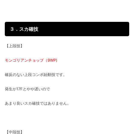
３．スカ確技
【上段技】
モンゴリアンチョップ（9WP)
確反のない上段コンボ始動技です。
発生が17Fとやや遅いので
あまり良いスカ確技ではありません。
【中段技】