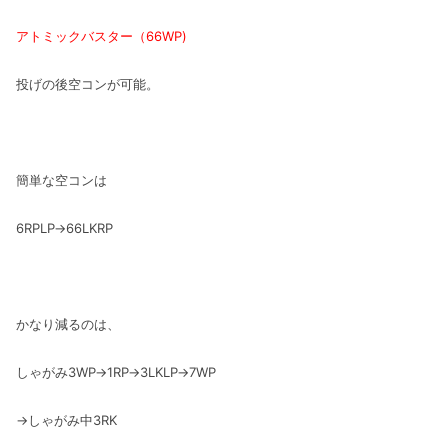
アトミックバスター（66WP)
投げの後空コンが可能。
簡単な空コンは
6RPLP→66LKRP
かなり減るのは、
しゃがみ3WP→1RP→3LKLP→7WP
→しゃがみ中3RK