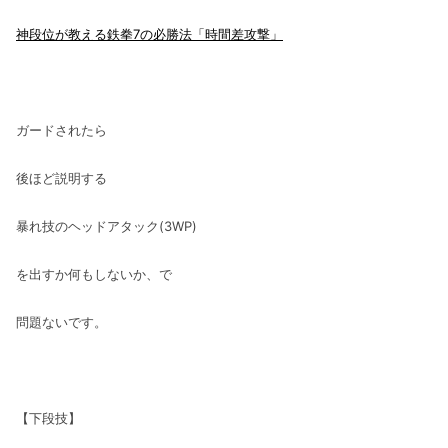
神段位が教える鉄拳7の必勝法「時間差攻撃」
ガードされたら
後ほど説明する
暴れ技のヘッドアタック(3WP)
を出すか何もしないか、で
問題ないです。
【下段技】