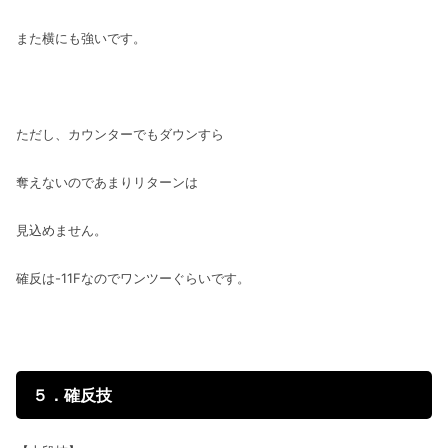
また横にも強いです。
ただし、カウンターでもダウンすら
奪えないのであまりリターンは
見込めません。
確反は-11Fなのでワンツーぐらいです。
５．確反技