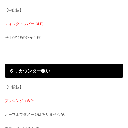
【中段技】
スィングアッパー(3LP)
発生が15Fの浮かし技
６．カウンター狙い
【中段技】
プッシング（WP)
ノーマルでダメージはありませんが、
カウンターでよろけて