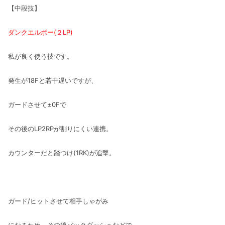
【中段技】
ダンクエルボー(２LP)
私が良く使う技です。
発生が18Fと若干遅いですが、
ガードさせて±0Fで
その後のLP2RPが割りにくい連携。
カウンターだと踏つけ(1RK)が追撃。
ガード/ヒットさせて相手しゃがみ
になるため、その後バックダッシュなどで