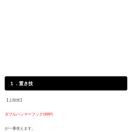
１．置き技
【上段技】
ダブルハンマーフック(6RP)
が一番使えます。