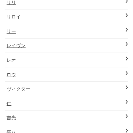
リリ
リロイ
リー
レイヴン
レオ
ロウ
ヴィクター
仁
吉光
平八