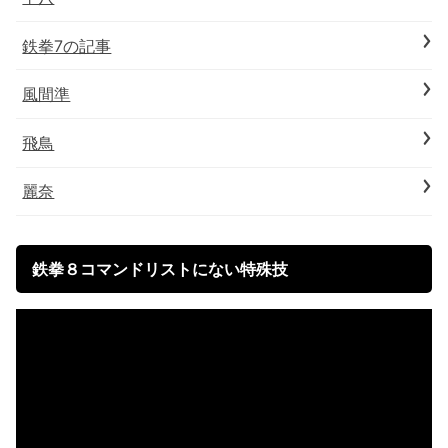
鉄拳7の記事
風間準
飛鳥
麗奈
鉄拳８コマンドリストにない特殊技
動
画
プ
レ