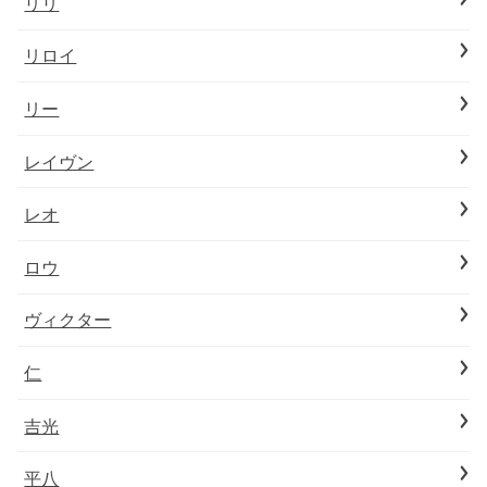
リリ
リロイ
リー
レイヴン
レオ
ロウ
ヴィクター
仁
吉光
平八