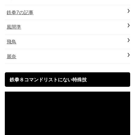
鉄拳7の記事
風間準
飛鳥
麗奈
鉄拳８コマンドリストにない特殊技
動
画
プ
レ
ー