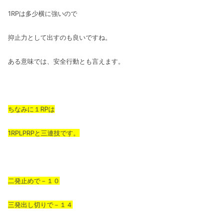
1RPは多少横に強いので
抑止力として出すのも良いですね。
ある意味では、安全行動とも言えます。
ちなみに１RPは
1RPLPRPと三連技です。
二発止めで－１０
三発出し切りで－１４