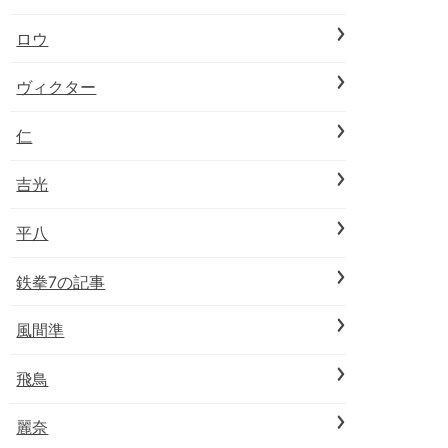
ロウ
ヴィクター
仁
吉光
平八
鉄拳7の記事
風間準
飛鳥
麗奈