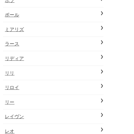
ボブ
ポール
ミアリズ
ラース
リディア
リリ
リロイ
リー
レイヴン
レオ