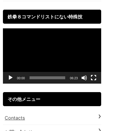
鉄拳８コマンドリストにない特殊技
動
画
プ
レ
ー
00:00
06:23
ヤ
ー
その他メニュー
Contacts