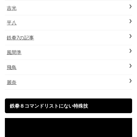
吉光
平八
鉄拳7の記事
風間準
飛鳥
麗奈
鉄拳８コマンドリストにない特殊技
動
画