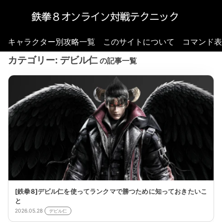
キャラクター別攻略一覧
このサイトについて
コマンド表
カテゴリー:
デビル仁
の記事一覧
[鉄拳8]デビル仁を使ってランクマで勝つために知っておきたいこ
と
2026.05.28
デビル仁