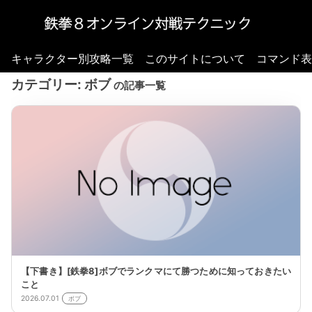
キャラクター別攻略一覧
このサイトについて
コマンド表
カテゴリー:
ボブ
の記事一覧
【下書き】[鉄拳8]ボブでランクマにて勝つために知っておきたい
こと
2026.07.01
ボブ