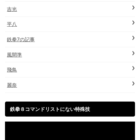
吉光
平八
鉄拳7の記事
風間準
飛鳥
麗奈
鉄拳８コマンドリストにない特殊技
動
画