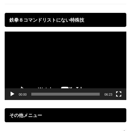
鉄拳８コマンドリストにない特殊技
動
画
プ
レ
ー
ヤ
ー
00:00
06:23
その他メニュー