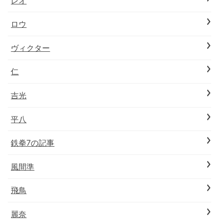
レオ
ロウ
ヴィクター
仁
吉光
平八
鉄拳7の記事
風間準
飛鳥
麗奈