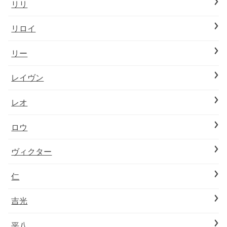
リリ
リロイ
リー
レイヴン
レオ
ロウ
ヴィクター
仁
吉光
平八