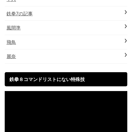
鉄拳7の記事
風間準
飛鳥
麗奈
鉄拳８コマンドリストにない特殊技
動
画
プ
レ