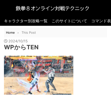
キャラクター別攻略一覧
このサイトについて
コマンド表
Home
This Post
2024/10/15
WPからTEN