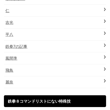
仁
吉光
平八
鉄拳7の記事
風間準
飛鳥
麗奈
鉄拳８コマンドリストにない特殊技