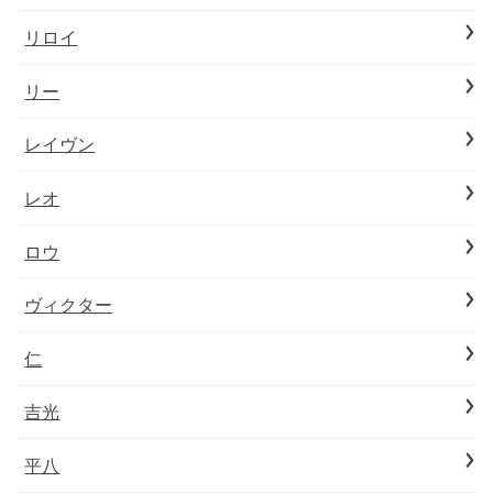
リロイ
リー
レイヴン
レオ
ロウ
ヴィクター
仁
吉光
平八