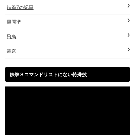
鉄拳7の記事
風間準
飛鳥
麗奈
鉄拳８コマンドリストにない特殊技
動
画
プ
レ
ー