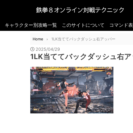
キャラクター別攻略一覧
このサイトについて
コマンド表
Home
1LK当ててバックダッシュ右アッパー
2025/04/29
1LK当ててバックダッシュ右ア