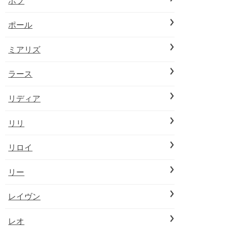
ボブ
ポール
ミアリズ
ラース
リディア
リリ
リロイ
リー
レイヴン
レオ