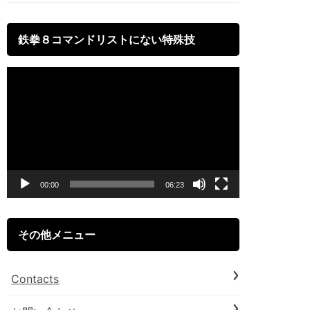
鉄拳８コマンドリストにない特殊技
動
画
プ
レ
ー
00:00
06:23
ヤ
ー
その他メニュー
Contacts