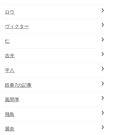
ロウ
ヴィクター
仁
吉光
平八
鉄拳7の記事
風間準
飛鳥
麗奈