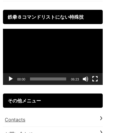
鉄拳８コマンドリストにない特殊技
動
画
プ
レ
ー
00:00
06:23
ヤ
ー
その他メニュー
Contacts