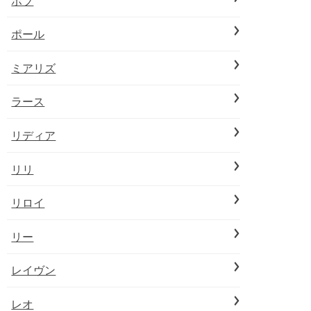
ボブ
ポール
ミアリズ
ラース
リディア
リリ
リロイ
リー
レイヴン
レオ