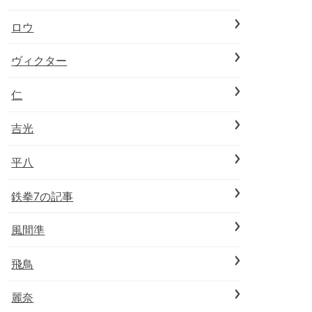
ロウ
ヴィクター
仁
吉光
平八
鉄拳7の記事
風間準
飛鳥
麗奈