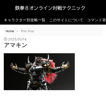
キャラクター別攻略一覧
このサイトについて
コマンド表
Home
This Post
2025/10/14
アマキン