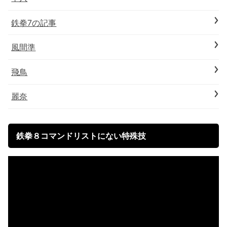
鉄拳7の記事
風間準
飛鳥
麗奈
鉄拳８コマンドリストにない特殊技
動
画
プ
レ