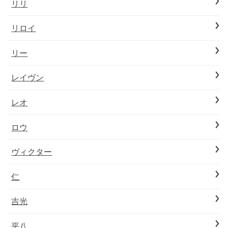
リリ
リロイ
リー
レイヴン
レオ
ロウ
ヴィクター
仁
吉光
平八