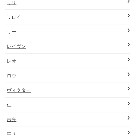
リリ
リロイ
リー
レイヴン
レオ
ロウ
ヴィクター
仁
吉光
平八