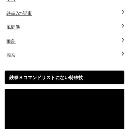
鉄拳7の記事
風間準
飛鳥
麗奈
鉄拳８コマンドリストにない特殊技
動
画
プ
レ