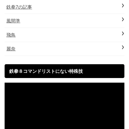
鉄拳7の記事
風間準
飛鳥
麗奈
鉄拳８コマンドリストにない特殊技
動
画
プ
レ
ー