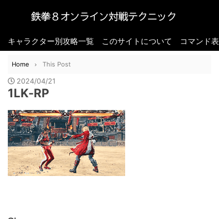
キャラクター別攻略一覧
このサイトについて
コマンド表
Home
This Post
2024/04/21
1LK-RP