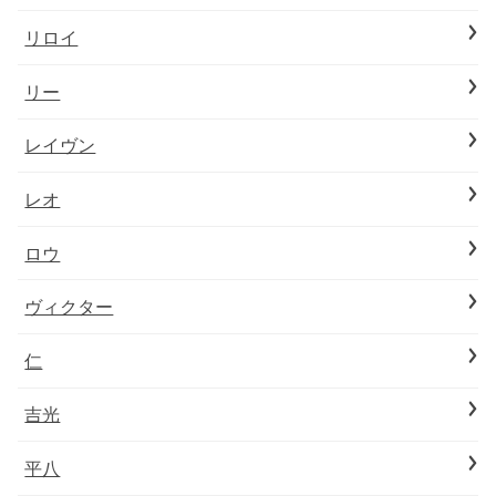
リロイ
リー
レイヴン
レオ
ロウ
ヴィクター
仁
吉光
平八