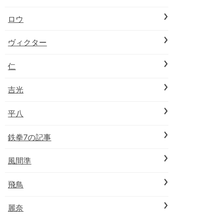
ロウ
ヴィクター
仁
吉光
平八
鉄拳7の記事
風間準
飛鳥
麗奈