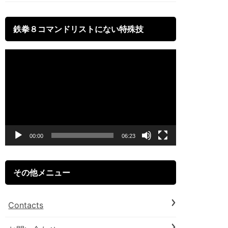
鉄拳８コマンドリストにない特殊技
動
画
プ
レ
ー
00:00
06:23
ヤ
ー
その他メニュー
Contacts