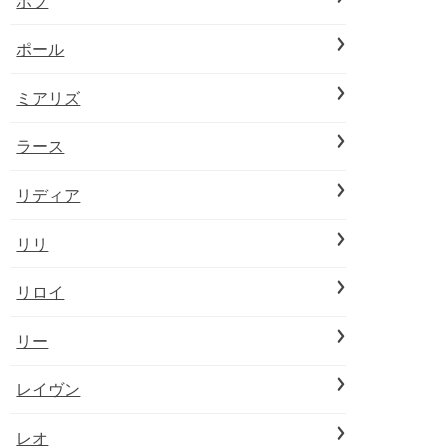
ボブ
ポール
ミアリズ
ラース
リディア
リリ
リロイ
リー
レイヴン
レオ