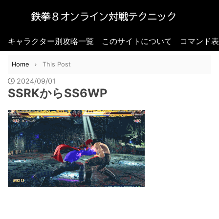
キャラクター別攻略一覧
このサイトについて
コマンド表
Home
This Post
2024/09/01
SSRKからSS6WP