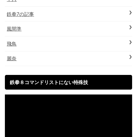
鉄拳7の記事
風間準
飛鳥
麗奈
鉄拳８コマンドリストにない特殊技
動
画
プ
レ