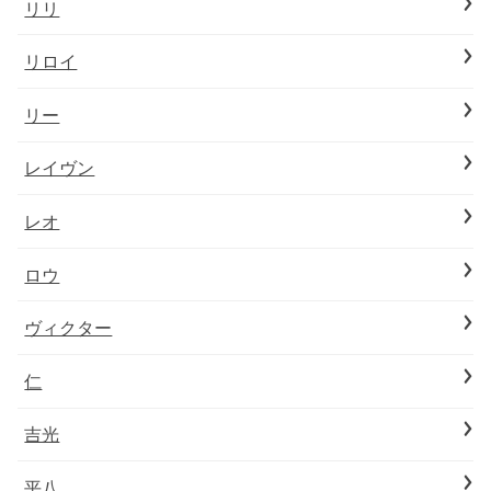
リリ
リロイ
リー
レイヴン
レオ
ロウ
ヴィクター
仁
吉光
平八