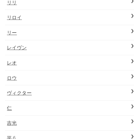
リリ
リロイ
リー
レイヴン
レオ
ロウ
ヴィクター
仁
吉光
平八