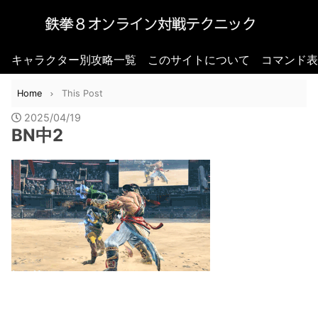
キャラクター別攻略一覧
このサイトについて
コマンド表
Home
This Post
2025/04/19
BN中2