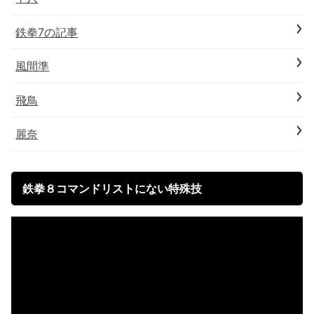
鉄拳7の記事
風間準
飛鳥
麗奈
鉄拳８コマンドリストにない特殊技
動
画
プ
レ