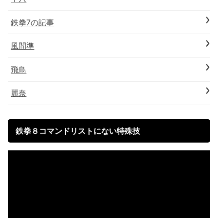
鉄拳7の記事
風間準
飛鳥
麗奈
鉄拳８コマンドリストにない特殊技
動
画
プ
レ