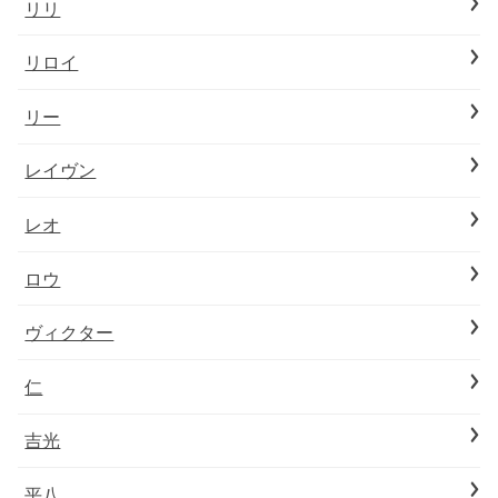
リリ
リロイ
リー
レイヴン
レオ
ロウ
ヴィクター
仁
吉光
平八