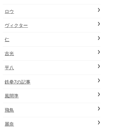
ロウ
ヴィクター
仁
吉光
平八
鉄拳7の記事
風間準
飛鳥
麗奈