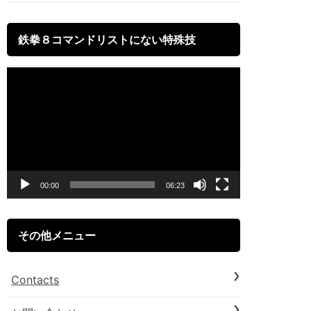
鉄拳８コマンドリストにない特殊技
動
画
プ
レ
ー
00:00
06:23
ヤ
ー
その他メニュー
Contacts