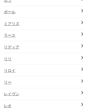
ボブ
ポール
ミアリズ
ラース
リディア
リリ
リロイ
リー
レイヴン
レオ