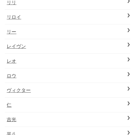
リリ
リロイ
リー
レイヴン
レオ
ロウ
ヴィクター
仁
吉光
平八