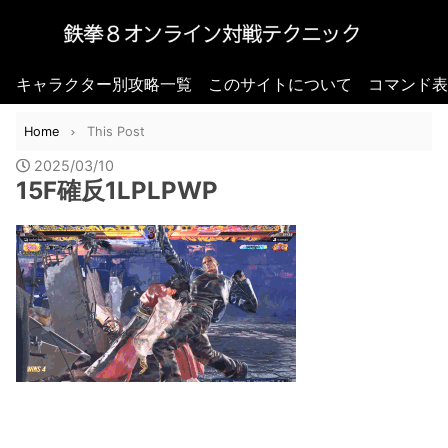
キャラクター別攻略一覧
このサイトについて
コマンド表
Home
This Post
2025/03/10
15F確反1LPLPWP