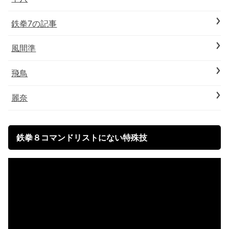
鉄拳7の記事
風間準
飛鳥
麗奈
鉄拳８コマンドリストにない特殊技
動
画
プ
レ