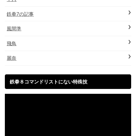
鉄拳7の記事
風間準
飛鳥
麗奈
鉄拳８コマンドリストにない特殊技
動
画
プ
レ