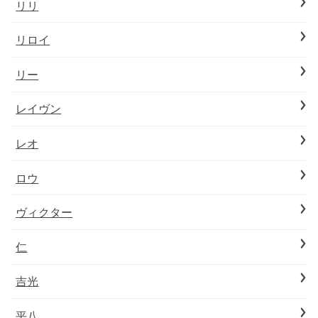
リリ
リロイ
リー
レイヴン
レオ
ロウ
ヴィクター
仁
吉光
平八