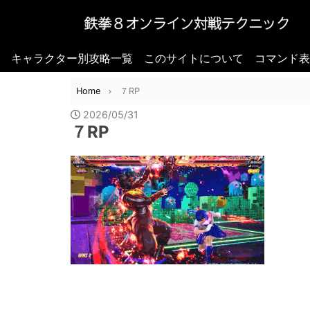
キャラクター別攻略一覧
このサイトについて
コマンド表
Home
７RP
2026/05/31
７RP