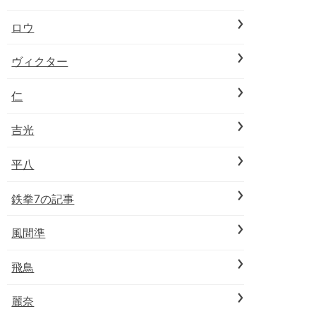
ロウ
ヴィクター
仁
吉光
平八
鉄拳7の記事
風間準
飛鳥
麗奈