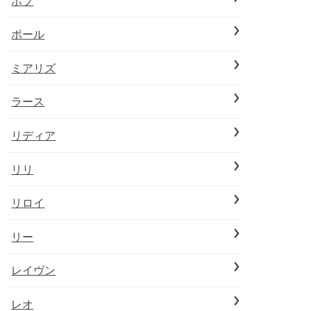
ボブ
ポール
ミアリズ
ラース
リディア
リリ
リロイ
リー
レイヴン
レオ