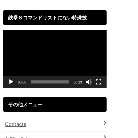
鉄拳８コマンドリストにない特殊技
動
画
プ
レ
ー
00:00
06:23
ヤ
ー
その他メニュー
Contacts