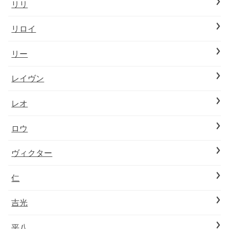
リリ
リロイ
リー
レイヴン
レオ
ロウ
ヴィクター
仁
吉光
平八