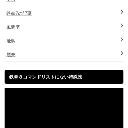
鉄拳7の記事
風間準
飛鳥
麗奈
鉄拳８コマンドリストにない特殊技
動
画
プ
レ