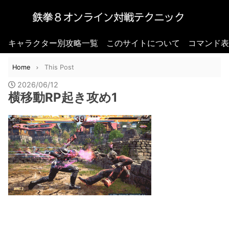
キャラクター別攻略一覧
このサイトについて
コマンド表
Home
This Post
2026/06/12
横移動RP起き攻め1