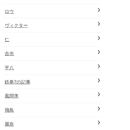
ロウ
ヴィクター
仁
吉光
平八
鉄拳7の記事
風間準
飛鳥
麗奈