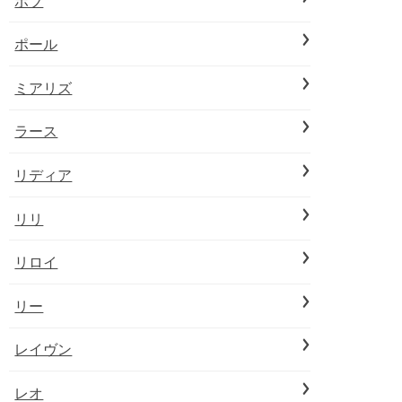
ボブ
ポール
ミアリズ
ラース
リディア
リリ
リロイ
リー
レイヴン
レオ