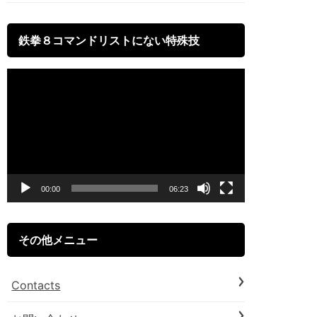
鉄拳８コマンドリストにない特殊技
動
画
プ
レ
ー
00:00
06:23
ヤ
ー
その他メニュー
Contacts