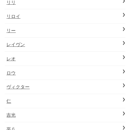
リリ
リロイ
リー
レイヴン
レオ
ロウ
ヴィクター
仁
吉光
平八