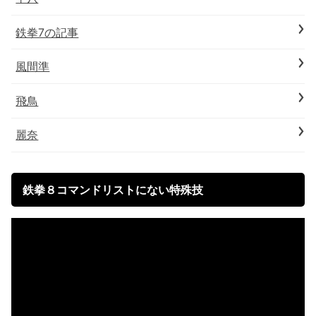
鉄拳7の記事
風間準
飛鳥
麗奈
鉄拳８コマンドリストにない特殊技
動
画
プ
レ