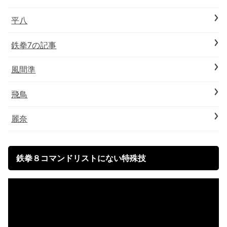
平八
鉄拳7の記事
風間準
飛鳥
麗奈
鉄拳８コマンドリストにない特殊技
動
画
プ