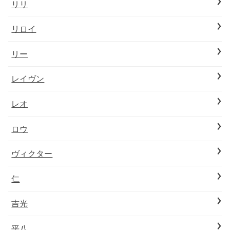
リリ
リロイ
リー
レイヴン
レオ
ロウ
ヴィクター
仁
吉光
平八