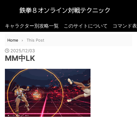
キャラクター別攻略一覧
このサイトについて
コマンド表
Home
This Post
2025/12/03
MM中LK