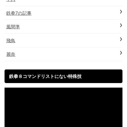
鉄拳7の記事
風間準
飛鳥
麗奈
鉄拳８コマンドリストにない特殊技
動
画
プ
レ