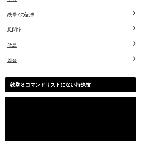
鉄拳7の記事
風間準
飛鳥
麗奈
鉄拳８コマンドリストにない特殊技
動
画
プ
レ