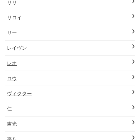
リリ
リロイ
リー
レイヴン
レオ
ロウ
ヴィクター
仁
吉光
平八