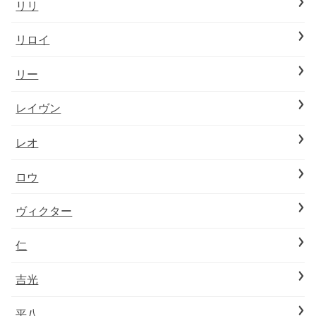
リリ
リロイ
リー
レイヴン
レオ
ロウ
ヴィクター
仁
吉光
平八