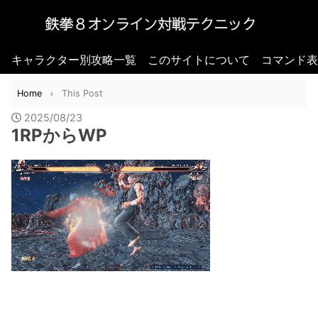
キャラクター別攻略一覧
このサイトについて
コマンド表
Home
This Post
2025/08/23
1RPからWP