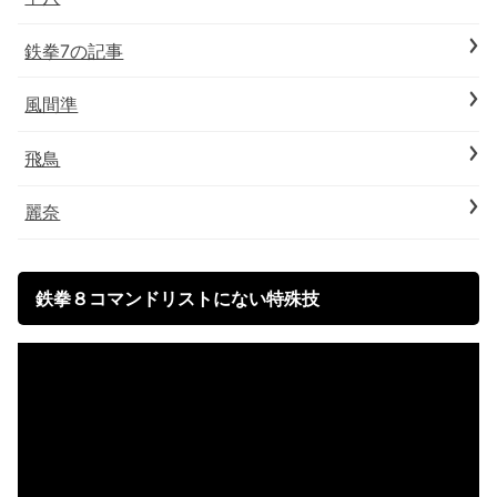
鉄拳7の記事
風間準
飛鳥
麗奈
鉄拳８コマンドリストにない特殊技
動
画
プ
レ