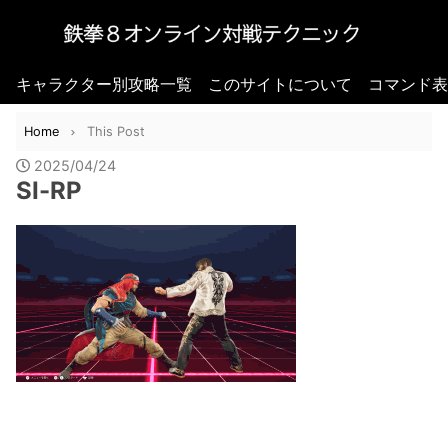
キャラクター別攻略一覧
このサイトについて
コマンド表
Home
This Post
2025/04/24
SI-RP