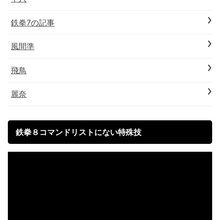
鉄拳7の記事
風間準
飛鳥
麗奈
鉄拳８コマンドリストにない特殊技
動
画
プ
レ