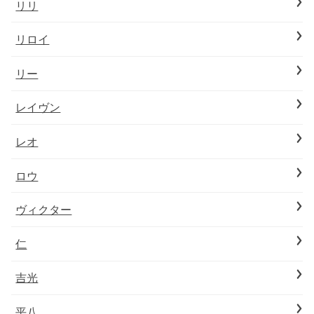
リリ
リロイ
リー
レイヴン
レオ
ロウ
ヴィクター
仁
吉光
平八