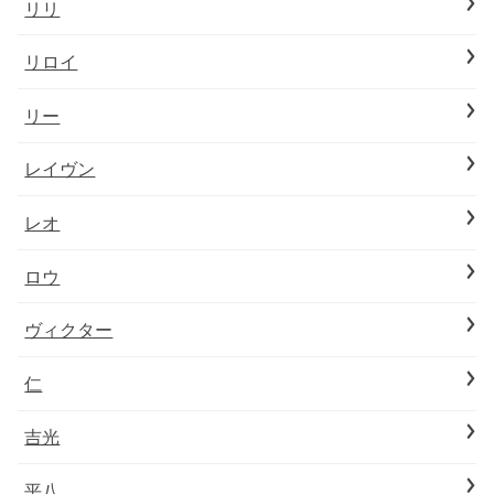
リリ
リロイ
リー
レイヴン
レオ
ロウ
ヴィクター
仁
吉光
平八