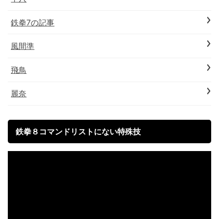
鉄拳7の記事
風間準
飛鳥
麗奈
鉄拳８コマンドリストにない特殊技
動
画
プ
レ