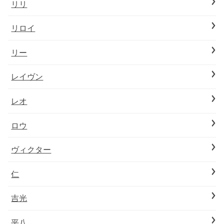
リリ
リロイ
リー
レイヴン
レオ
ロウ
ヴィクター
仁
吉光
平八