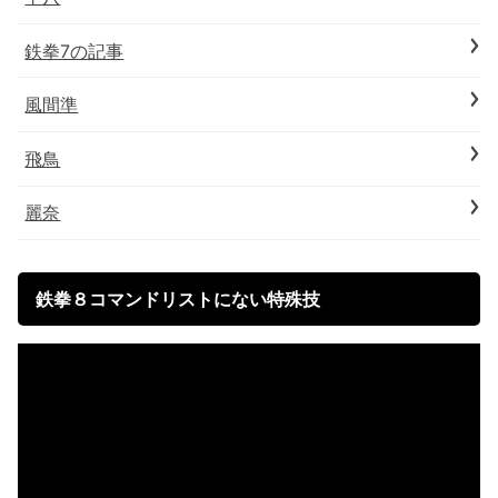
鉄拳7の記事
風間準
飛鳥
麗奈
鉄拳８コマンドリストにない特殊技
動
画
プ
レ