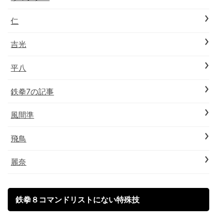
仁
吉光
平八
鉄拳7の記事
風間準
飛鳥
麗奈
鉄拳８コマンドリストにない特殊技