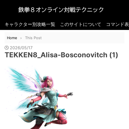
キャラクター別攻略一覧
このサイトについて
コマンド表
Home
This Post
2026/05/17
TEKKEN8_Alisa-Bosconovitch (1)