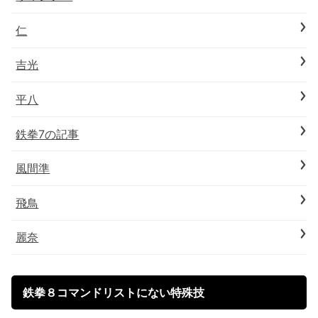
仁
吉光
平八
鉄拳7の記事
風間準
飛鳥
麗奈
鉄拳８コマンドリストにない特殊技