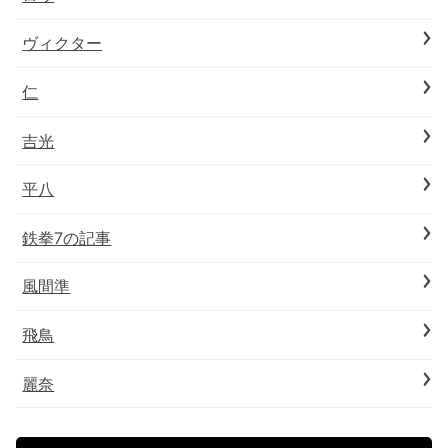
ヴィクター
仁
吉光
平八
鉄拳7の記事
風間準
飛鳥
麗奈