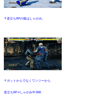
↑逆立ちRPの後はしゃがみ。
↑ガットからでなくワンツーから
逆立ちRP→しゃがみ中3RK