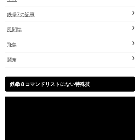
鉄拳7の記事
風間準
飛鳥
麗奈
鉄拳８コマンドリストにない特殊技
動
画
プ
レ