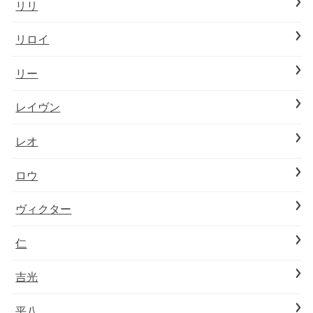
リリ
リロイ
リー
レイヴン
レオ
ロウ
ヴィクター
仁
吉光
平八