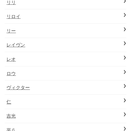
リリ
リロイ
リー
レイヴン
レオ
ロウ
ヴィクター
仁
吉光
平八