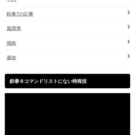
鉄拳7の記事
風間準
飛鳥
麗奈
鉄拳８コマンドリストにない特殊技
動
画
プ
レ