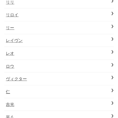
リリ
リロイ
リー
レイヴン
レオ
ロウ
ヴィクター
仁
吉光
平八