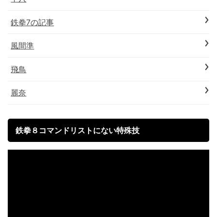
鉄拳7の記事
風間準
飛鳥
麗奈
鉄拳８コマンドリストにない特殊技
動
画
プ
レ