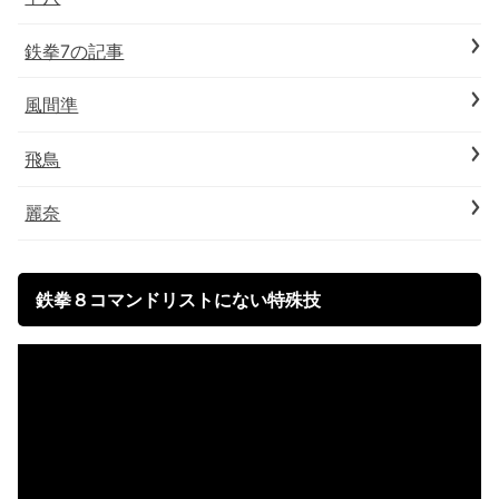
鉄拳7の記事
風間準
飛鳥
麗奈
鉄拳８コマンドリストにない特殊技
動
画
プ
レ