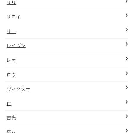
リリ
リロイ
リー
レイヴン
レオ
ロウ
ヴィクター
仁
吉光
平八