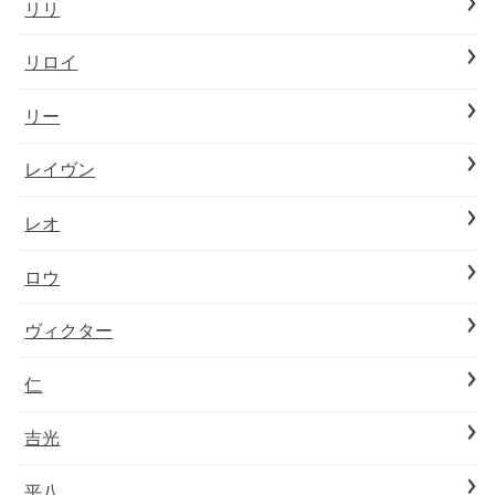
リリ
リロイ
リー
レイヴン
レオ
ロウ
ヴィクター
仁
吉光
平八