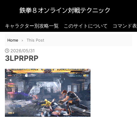
キャラクター別攻略一覧
このサイトについて
コマンド表
Home
This Post
2026/05/31
3LPRPRP