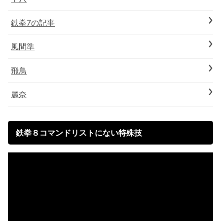
鉄拳7の記事
風間準
飛鳥
麗奈
鉄拳８コマンドリストにない特殊技
動
画
プ
レ