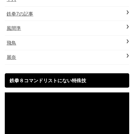
鉄拳7の記事
風間準
飛鳥
麗奈
鉄拳８コマンドリストにない特殊技
動
画
プ
レ