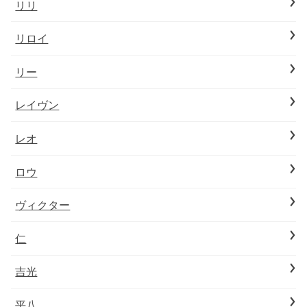
リリ
リロイ
リー
レイヴン
レオ
ロウ
ヴィクター
仁
吉光
平八