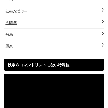
鉄拳7の記事
風間準
飛鳥
麗奈
鉄拳８コマンドリストにない特殊技
動
画
プ
レ