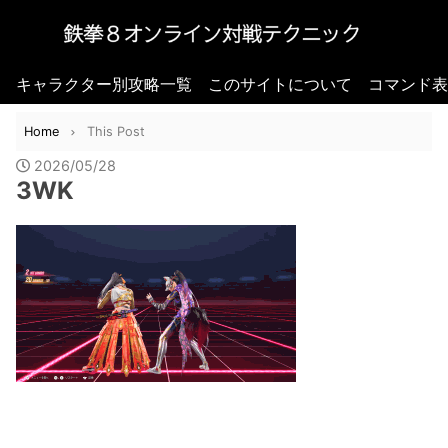
キャラクター別攻略一覧
このサイトについて
コマンド表
Home
This Post
2026/05/28
3WK