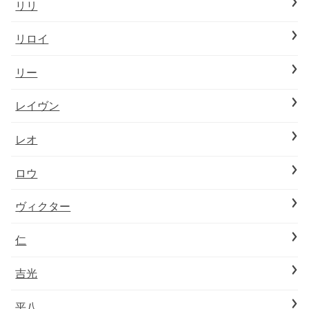
リリ
リロイ
リー
レイヴン
レオ
ロウ
ヴィクター
仁
吉光
平八