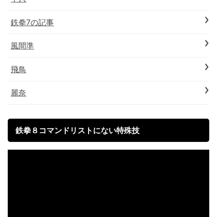
鉄拳7の記事
風間準
飛鳥
麗奈
鉄拳８コマンドリストにない特殊技
動
画
プ
レ