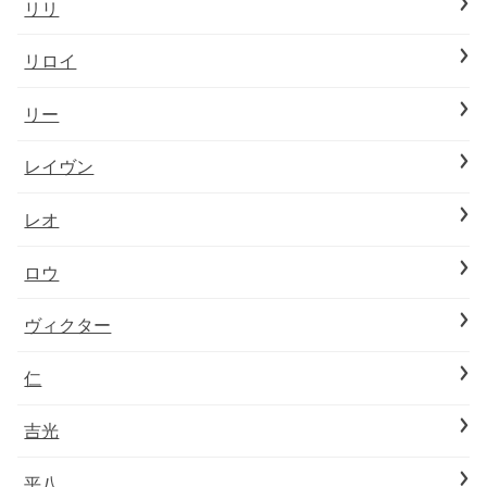
リリ
リロイ
リー
レイヴン
レオ
ロウ
ヴィクター
仁
吉光
平八