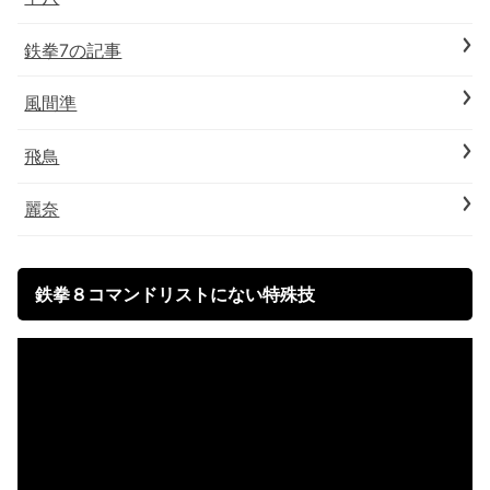
鉄拳7の記事
風間準
飛鳥
麗奈
鉄拳８コマンドリストにない特殊技
動
画
プ
レ