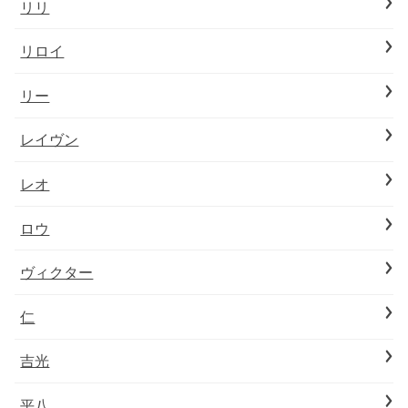
リリ
リロイ
リー
レイヴン
レオ
ロウ
ヴィクター
仁
吉光
平八