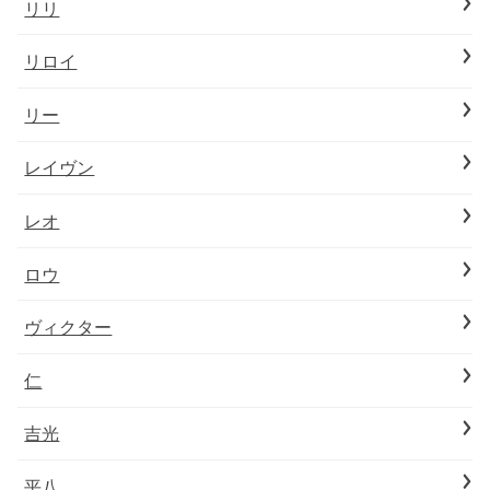
リリ
リロイ
リー
レイヴン
レオ
ロウ
ヴィクター
仁
吉光
平八