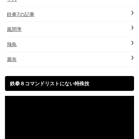
鉄拳7の記事
風間準
飛鳥
麗奈
鉄拳８コマンドリストにない特殊技
動
画
プ
レ