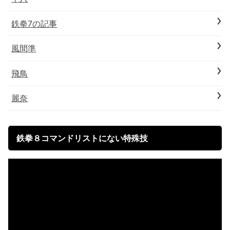
鉄拳7の記事
風間準
飛鳥
麗奈
鉄拳８コマンドリストにない特殊技
動
画
プ
レ