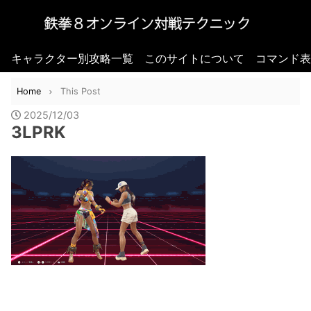
キャラクター別攻略一覧
このサイトについて
コマンド表
Home
This Post
2025/12/03
3LPRK