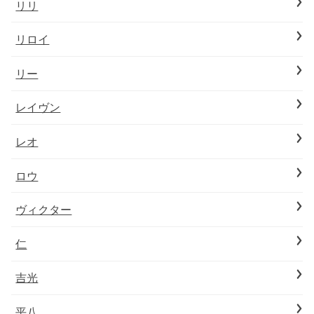
リリ
リロイ
リー
レイヴン
レオ
ロウ
ヴィクター
仁
吉光
平八